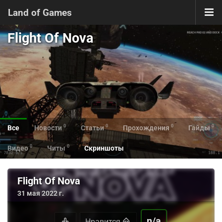
Land of Games
Flight Of Nova
0
0
0
0
Все
Новости
Статьи
Прохождения
Гайды
0
0
Видео
Читы
Скриншоты
Flight Of Nova
31 мая 2022 г.
n/a
Нравится