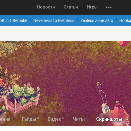
Новости
Статьи
Игры
othic 1 Remake
Neverness to Everness
Zenless Zone Zero
Honkai
0
0
0
0
Скриншоты
ения
Гайды
Видео
Читы