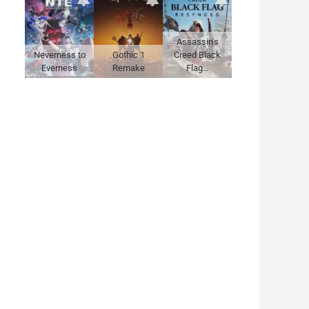
Assassin's
Neverness to
Gothic 1
Creed Black
Everness
Remake
Flag…