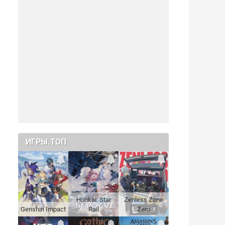
ИГРЫ.ТОП
Honkai: Star
Zenless Zone
Genshin Impact
Rail
Zero