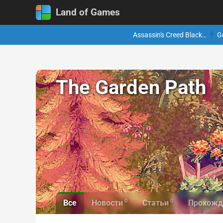
Land of Games
Assassin's Creed Black…
G
The Garden Path
0
0
Все
Новости
Статьи
Прохожд