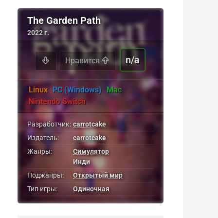
The Garden Path
2022 г.
n/a
Нравится
Linux
PC (Windows)
Mac
Nintendo Switch
Разработчик:
carrotcake
Издатель:
carrotcake
Жанры:
Симулятор
Инди
Поджанры:
Открытый мир
Тип игры:
Одиночная