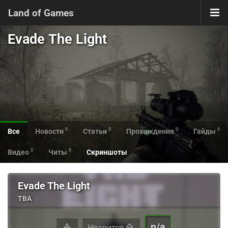
Land of Games
Evade The Light
0
0
0
0
Все
Новости
Статьи
Прохождения
Гайды
0
0
Видео
Читы
Скриншоты
Evade The Light
TBA
n/a
Нравится