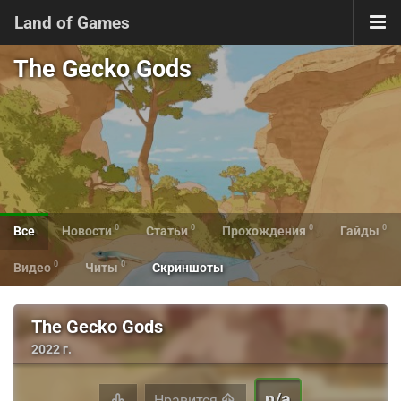
Land of Games
The Gecko Gods
0
0
0
0
Все
Новости
Статьи
Прохождения
Гайды
0
0
Видео
Читы
Скриншоты
The Gecko Gods
2022 г.
n/a
Нравится