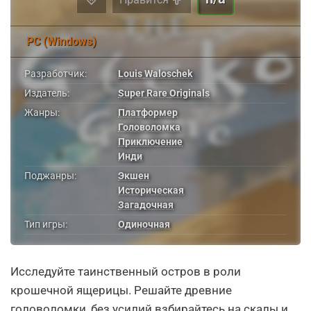
PC (Windows)
Разработчик:
Louis Waloschek
Издатель:
Super Rare Originals
Жанры:
Платформер
Головоломка
Приключение
Инди
Поджанры:
Экшен
Историческая
Загадочная
Тип игры:
Одиночная
Исследуйте таинственный остров в роли
крошечной ящерицы. Решайте древние
головоломки, без усилий взбирайтесь на скалы и