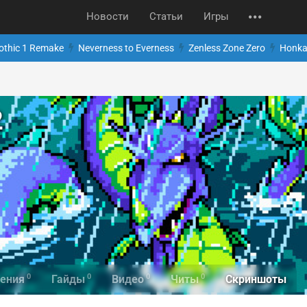
Новости
Статьи
Игры
othic 1 Remake
Neverness to Everness
Zenless Zone Zero
Honkai
2
0
0
0
0
Скриншоты
ения
Гайды
Видео
Читы