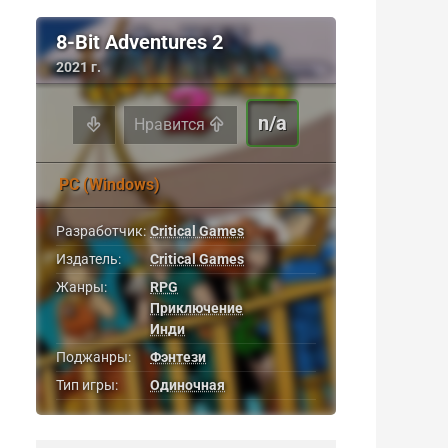
8-Bit Adventures 2
2021 г.
n/a
Нравится
PC (Windows)
Разработчик:
Critical Games
Издатель:
Critical Games
Жанры:
RPG
Приключение
Инди
Поджанры:
Фэнтези
Тип игры:
Одиночная