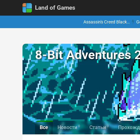
Land of Games
Assassin's Creed Black…
G
8-Bit Adventures 
0
0
Все
Новости
Статьи
Прохожд