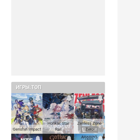
ИГРЫ.ТОП
Honkai: Star
Zenless Zone
Genshin Impact
Rail
Zero