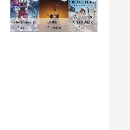
Assassin's
Neverness to
Gothic 1
Creed Black
Everness
Remake
Flag…