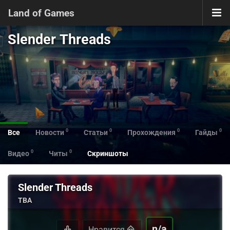
Land of Games
Slender Threads
0
0
0
0
Все
Новости
Статьи
Прохождения
Гайды
0
0
Видео
Читы
Скриншоты
Slender Threads
TBA
n/a
Нравится