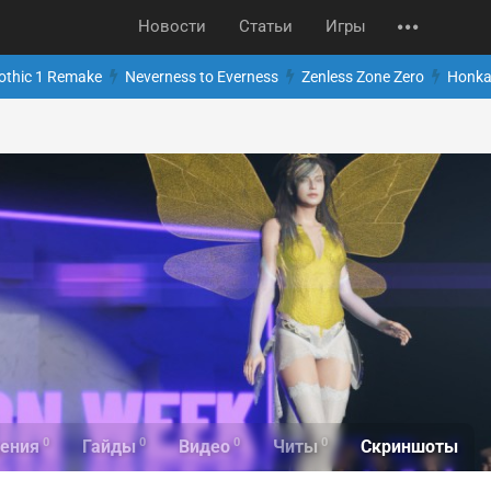
Новости
Статьи
Игры
othic 1 Remake
Neverness to Everness
Zenless Zone Zero
Honkai
0
0
0
0
Скриншоты
ения
Гайды
Видео
Читы