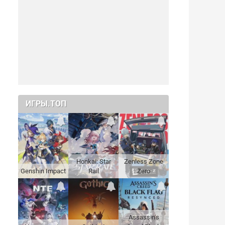
ИГРЫ.ТОП
Honkai: Star
Zenless Zone
Genshin Impact
Rail
Zero
Assassin's