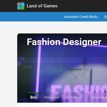
Land of Games
Assassin's Creed Black…
G
Fashion Designer
0
0
Все
Новости
Статьи
Прохожд