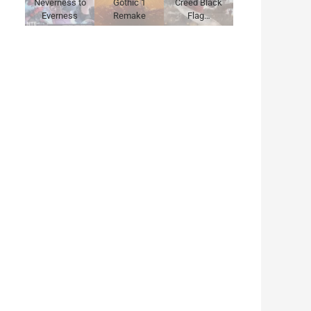
Neverness to
Gothic 1
Creed Black
Everness
Remake
Flag…