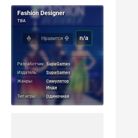
Fashion Designer
TBA
n/a
Нравится
Разработчик:
SupaGames
Издатель:
SupaGames
Жанры:
Симулятор
Инди
Тип игры:
Одиночная