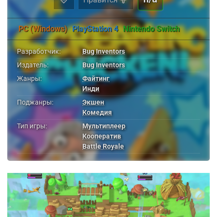
PC (Windows)
PlayStation 4
Nintendo Switch
Разработчик:
Bug Inventors
Издатель:
Bug Inventors
Жанры:
Файтинг
Инди
Поджанры:
Экшен
Комедия
Тип игры:
Мультиплеер
Кооператив
Battle Royale