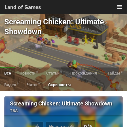
Land of Games
Screaming Chicken: Ultimate
Showdown
0
0
0
0
Все
Новости
Статьи
Прохождения
Гайды
0
0
Видео
Читы
Скриншоты
Screaming Chicken: Ultimate Showdown
TBA
n/a
Нравится