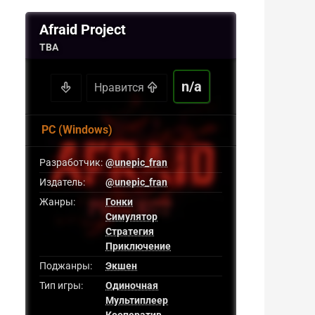
Afraid Project
TBA
n/a
Нравится
PC (Windows)
Разработчик:
@unepic_fran
Издатель:
@unepic_fran
Жанры:
Гонки
Симулятор
Стратегия
Приключение
Поджанры:
Экшен
Тип игры:
Одиночная
Мультиплеер