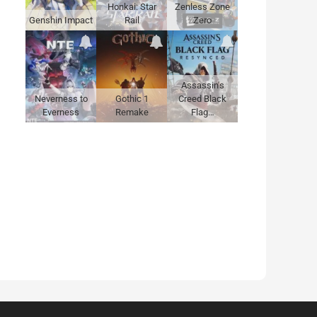
Honkai: Star
Zenless Zone
Genshin Impact
Rail
Zero
Assassin's
Neverness to
Gothic 1
Creed Black
Everness
Remake
Flag…