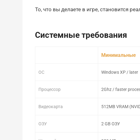
То, что вы делаете в игре, становится ре
Системные требования
Минимальные
ОС
Windows XP / later
Процессор
2Ghz / faster proce
Видеокарта
512MB VRAM (NVIDIA
ОЗУ
2 GB ОЗУ