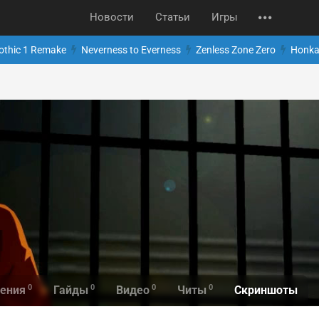
Новости
Статьи
Игры
othic 1 Remake
Neverness to Everness
Zenless Zone Zero
Honkai
0
0
0
0
Скриншоты
ения
Гайды
Видео
Читы