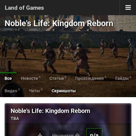
Land of Games
Noble's Life: Kingdom Reborn
0
0
0
0
Все
Новости
Статьи
Прохождения
Гайды
0
0
Видео
Читы
Скриншоты
Noble's Life: Kingdom Reborn
TBA
n/a
Нравится