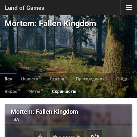
Land of Games
Mortem: Fallen Kingdom
0
0
0
0
Все
Новости
Статьи
Прохождения
Гайды
0
0
Видео
Читы
Скриншоты
Mortem: Fallen Kingdom
TBA
n/a
Нравится