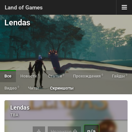
Land of Games
Lendas
0
0
0
0
Все
Новости
Статьи
Прохождения
Гайды
0
0
Видео
Читы
Скриншоты
Lendas
TBA
n/a
Нравится