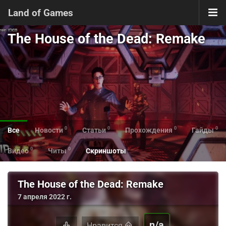
Land of Games
The House of the Dead: Remake
0
0
0
0
Все
Новости
Статьи
Прохождения
Гайды
0
0
Видео
Читы
Скриншоты
The House of the Dead: Remake
7 апреля 2022 г.
n/a
Нравится