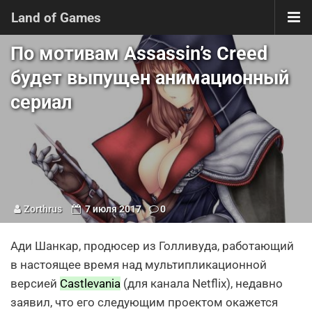
Land of Games
По мотивам Assassin’s Creed
будет выпущен анимационный
сериал
Zorthrus
7 июля 2017
0
Ади Шанкар, продюсер из Голливуда, работающий
в настоящее время над мультипликационной
версией
Castlevania
(для канала Netflix), недавно
заявил, что его следующим проектом окажется