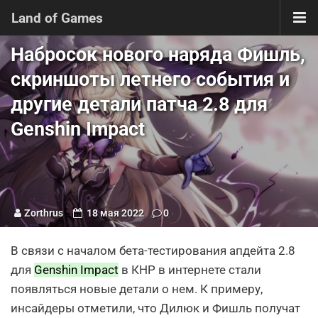
Land of Games
Набросок нового наряда Фишль,
скриншоты летнего события и
другие детали патча 2.8 для
Genshin Impact
Zorthrus
18 мая 2022
0
В связи с началом бета-тестирования апдейта 2.8
для
Genshin Impact
в КНР в интернете стали
появляться новые детали о нем. К примеру,
инсайдеры отметили, что Дилюк и Фишль получат