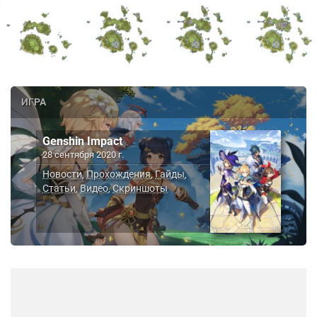
ИГРА
Genshin Impact
28 сентября 2020 г.
Новости
Прохождения
Гайды
,
,
,
Статьи
Видео
Скриншоты
,
,