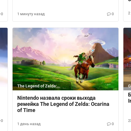
2
0
1 минуту назад
0
The Legend of Zelda:
G
Ocarina of Time
Б
Nintendo назвала сроки выхода
I
ремейка The Legend of Zelda: Ocarina
of Time
0
2
1 день назад
0