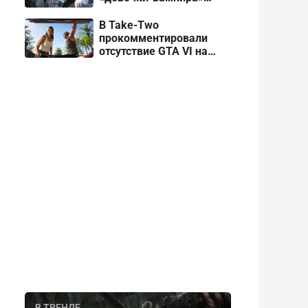
Рокси
В Take-Two
прокомментировали
отсутствие GTA VI на
дисковых носителях
В ТРЕНДЕ