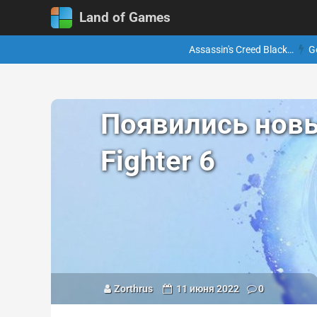
Land of Games
Assassin's Creed Black…
G
Появились новы
Fighter 6
Zorthrus
11 июня 2022
0