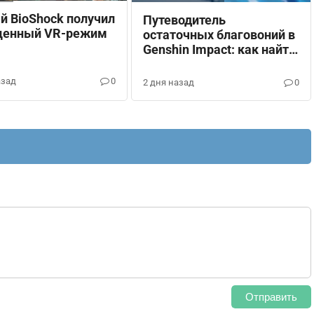
й BioShock получил
Путеводитель
ценный VR-режим
остаточных благовоний в
Genshin Impact: как найти
и открыть хранилища
азад
0
2 дня назад
0
Отправить