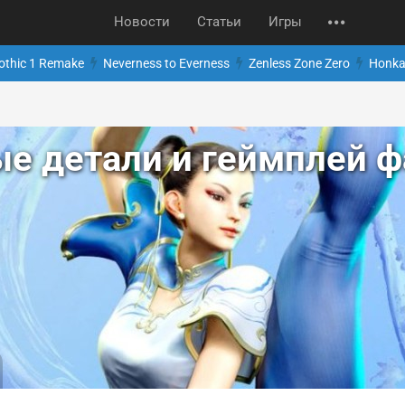
Новости
Статьи
Игры
othic 1 Remake
Neverness to Everness
Zenless Zone Zero
Honkai
е детали и геймплей фа