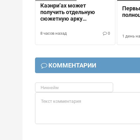
Каэнри’ах может
Первы
получить отдельную
полно
сюжетную арку
наподобие Нод-Края в
Genshin Impact
8 часов назад
0
1 день н
КОММЕНТАРИИ