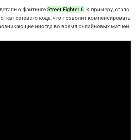
детали о файтинге
Street Fighter 6
. К примеру, стало
 откат сетевого кода, что позволит компенсировать
возникающие иногда во время онлайновых матчей.