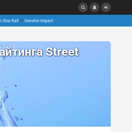
: Star Rail
Genshin Impact
йтинга Street