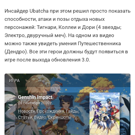
Инсайдер Ubatcha при этом решил просто показать
способности, атаки и позы отдыха новых
персонажей: Тигнари, Коллеи и Дори (4 звезды;
Электро, двуручный меч). На одном из видео
можно также увидеть умения Путешественника
(Дендро). Все эти герои должны будут появиться в
игре после выхода обновления 3.0.
ИГРА
Genshin Impact
28 сентября 2020 г.
Новости
Прохождения
Гайды
,
,
,
Статьи
Видео
Скриншоты
,
,