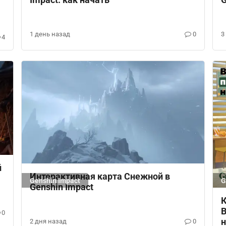
Impact: как начать
G
1 день назад
0
3
4
й
Интерактивная карта Снежной в
Genshin Impact
G
Genshin Impact
К
В
0
2 дня назад
0