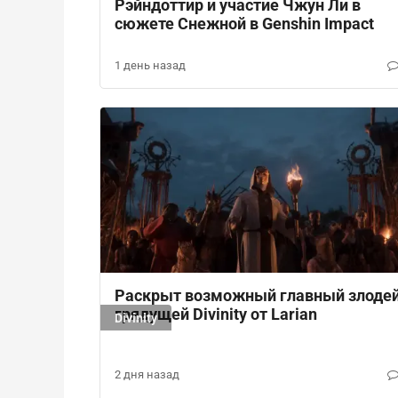
Рэйндоттир и участие Чжун Ли в
сюжете Снежной в Genshin Impact
1 день назад
Раскрыт возможный главный злоде
грядущей Divinity от Larian
Divinity
2 дня назад