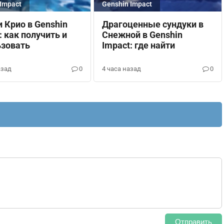
Impact
Genshin Impact
 Крио в Genshin
Драгоценные сундуки в
: как получить и
Снежной в Genshin
ьзовать
Impact: где найти
азад
0
4 часа назад
0
Отправить