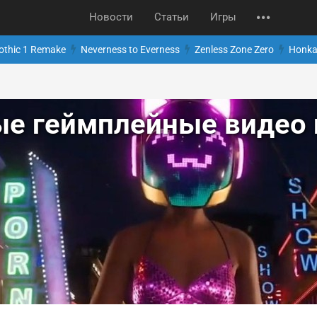
Новости
Статьи
Игры
othic 1 Remake
Neverness to Everness
Zenless Zone Zero
Honkai
ые геймплейные видео 