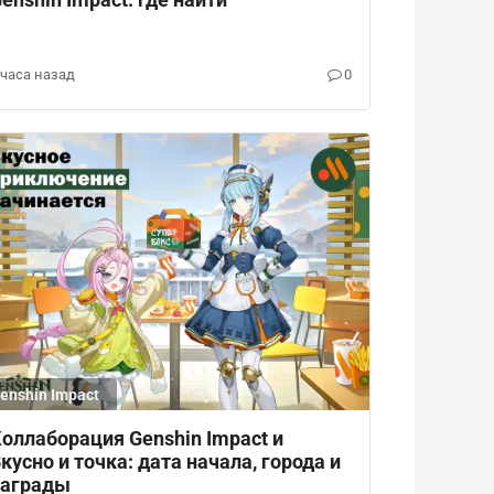
enshin Impact: где найти
 часа назад
0
enshin Impact
оллаборация Genshin Impact и
кусно и точка: дата начала, города и
награды