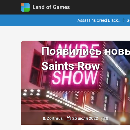
Land of Games
Assassin's Creed Black…
G
Появились нов
Saints Row
Zorthrus
25 июля 2022
0