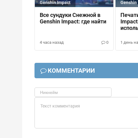
Genshin Impact
Genshin 
Все сундуки Снежной в
Печати
Genshin Impact: где найти
Impact
испол
4 часа назад
0
1 день н
КОММЕНТАРИИ