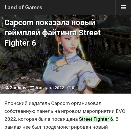
Land of Games
Capcom показала новый
геймплей файтинга Street
Fighter 6
Zorthrus
6 августа 2022
0
Японский издатель Capcom организовал
собственную панель на игровом мероприятии EVO
2022, которая была посвящена
Street Fighter 6
. В
рамках нее был продемонстрирован новый