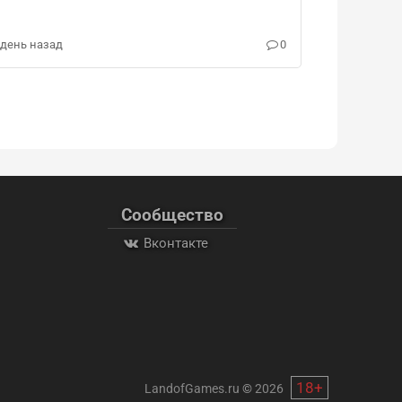
 день назад
0
Сообщество
Вконтакте
18+
LandofGames.ru
©
2026