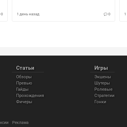
0
1 день назад
0
1
Статьи
Игры
Обзоры
Экшены
Превью
Шутеры
Гайды
Ролевые
Прохождения
Стратегии
Фичеры
Гонки
нсии
Реклама