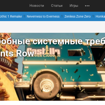
Новости
Статьи
Игры
othic 1 Remake
Neverness to Everness
Zenless Zone Zero
Honkai
робные системные тре
ints Row