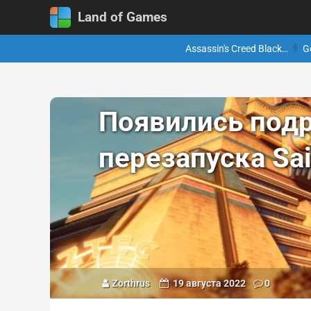
Land of Games
Assassin's Creed Black…
G
Появились под
перезапуска Sa
Zorthrus
19 августа 2022
0