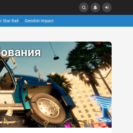
: Star Rail
Genshin Impact
бования