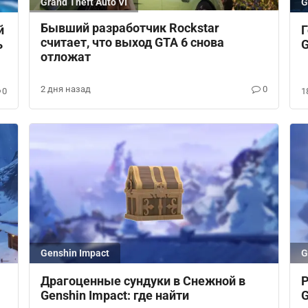
Grand Theft Auto VI
G
Бывший разработчик Rockstar
й
Г
считает, что выход GTA 6 снова
ь
G
отложат
2 дня назад
0
0
1
Genshin Impact
G
Драгоценные сундуки в Снежной в
Р
Genshin Impact: где найти
G