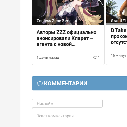
Zenless Zone Zero
Grand Th
В Tak
Авторы ZZZ официально
проко
анонсировали Кларет –
отсутс
агента с новой
диско
специальностью
16 минут
1 день назад
1
КОММЕНТАРИИ