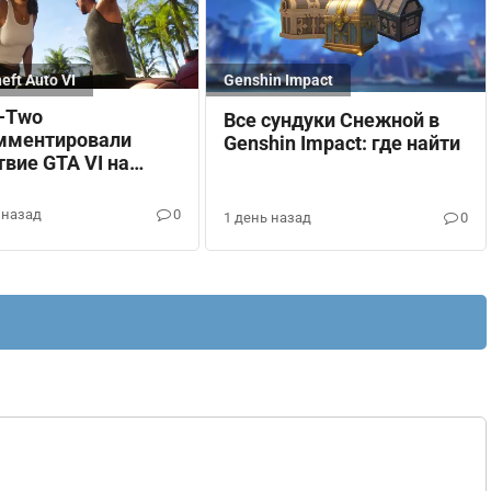
eft Auto VI
Genshin Impact
e-Two
Все сундуки Снежной в
мментировали
Genshin Impact: где найти
твие GTA VI на
вых носителях
 назад
0
1 день назад
0