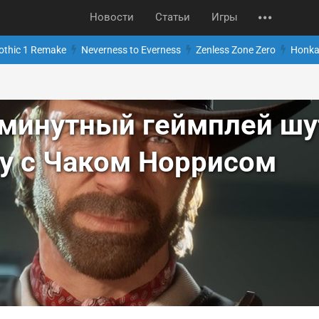
Новости
Статьи
Игры
othic 1 Remake
Neverness to Everness
Zenless Zone Zero
Honkai
минутный геймплей шу
ity с Чаком Норрисом