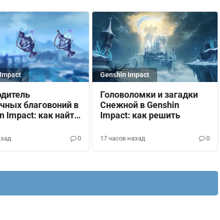
Impact
Genshin Impact
одитель
Головоломки и загадки
чных благовоний в
Снежной в Genshin
n Impact: как найти
Impact: как решить
рыть хранилища
азад
0
17 часов назад
0