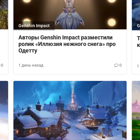
Genshin Impact
G
Авторы Genshin Impact разместили
Т
ролик «Иллюзия нежного снега» про
к
Одетту
0
1 день назад
0
1