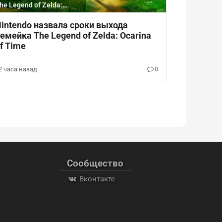
he Legend of Zelda:
carina of Time
intendo назвала сроки выхода
емейка The Legend of Zelda: Ocarina
f Time
2 часа назад
0
Сообщество
Вконтакте