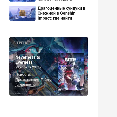
Драгоценные сундуки в
Снежной в Genshin
Impact: где найти
В ТРЕНДЕ
Neverness to
Everness
29 апреля 2026 г.
Новости
,
Прохождения
Гайды
,
,
Скриншоты