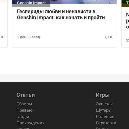
Genshin Impact
T
O
Геспериды любви и ненависти в
N
Genshin Impact: как начать и пройти
р
o
0
1 день назад
0
2
Статьи
Игры
Обзоры
Экшены
Превью
Шутеры
Гайды
Ролевые
Прохождения
Стратегии