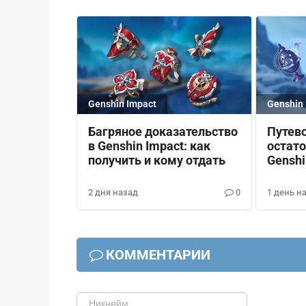
Genshin Impact
Genshin 
Багряное доказательство
Путев
в Genshin Impact: как
остато
получить и кому отдать
Genshi
и отк
2 дня назад
0
1 день н
КОММЕНТАРИИ