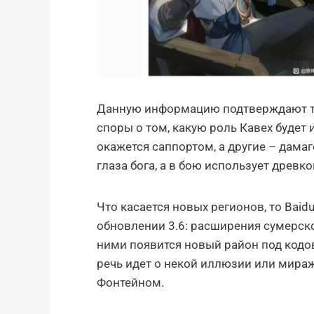
Данную информацию подтверждают так
споры о том, какую роль Кавех будет 
окажется саппортом, а другие – дама
глаза бога, а в бою использует древк
Что касается новых регионов, то Baid
обновлении 3.6: расширения сумерск
ними появится новый район под кодо
речь идет о некой иллюзии или мираж
Фонтейном.