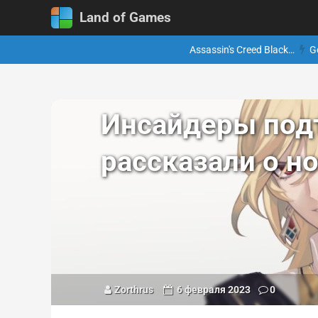
Land of Games
Assassin's Creed Black…
G
Инсайдеры подт
рассказали о но
Zorthrus
6 февраля 2023
0