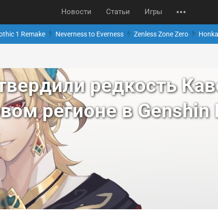
Новости
Статьи
Игры
othic 1 Remake
Neverness to Everness
Zenless Zone Zero
Honkai
вердили редкость Кав
вом регионе в Genshin 