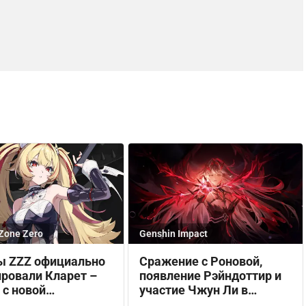
Zone Zero
Genshin Impact
ы ZZZ официально
Сражение с Роновой,
ровали Кларет –
появление Рэйндоттир и
 с новой
участие Чжун Ли в
альностью
сюжете Снежной в