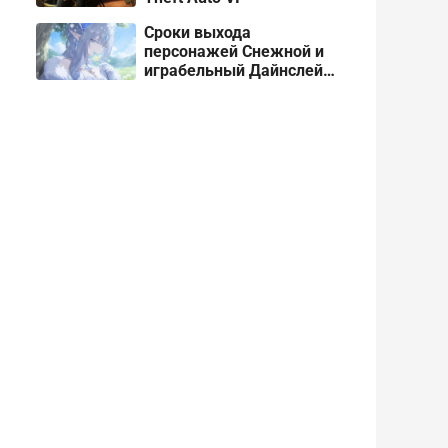
Сроки выхода
персонажей Снежной и
играбельный Дайнслейф
в Genshin Impact