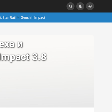
: Star Rail
Genshin Impact
еха и
Impact 3.8