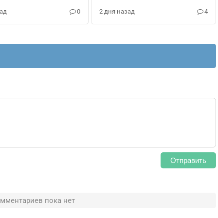
Genshin Impact
зад
0
2 дня назад
4
Отправить
мментариев пока нет