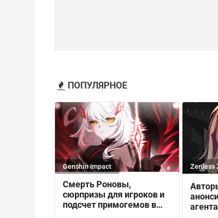
ПОПУЛЯРНОЕ
Genshin Impact
Zenless 
Смерть Роновы,
Автор
сюрпризы для игроков и
анонси
подсчет примогемов в
агента
патче 7.0 для Genshin
специ