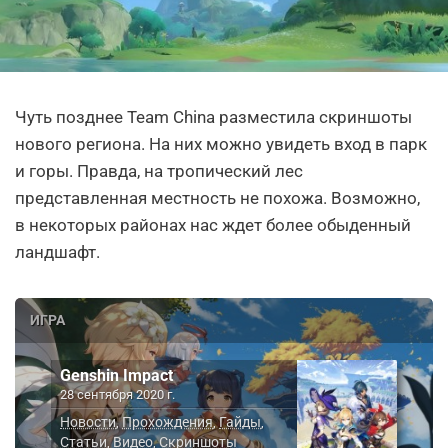
Чуть позднее Team China разместила скриншоты
нового региона. На них можно увидеть вход в парк
и горы. Правда, на тропический лес
представленная местность не похожа. Возможно,
в некоторых районах нас ждет более обыденный
ландшафт.
ИГРА
Genshin Impact
28 сентября 2020 г.
Новости
Прохождения
Гайды
,
,
,
Статьи
Видео
Скриншоты
,
,