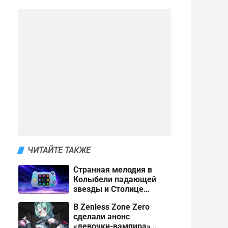
ЧИТАЙТЕ ТАКЖЕ
Странная мелодия в
Колыбели падающей
звезды и Столице
нечисти зияющей пасти
В Zenless Zone Zero
в ХСР 4.4: как открыть
сделали анонс
«девочки-вампира»