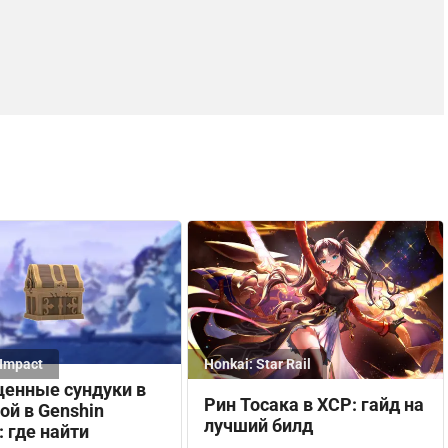
Impact
Honkai: Star Rail
ценные сундуки в
Рин Тосака в ХСР: гайд на
й в Genshin
лучший билд
: где найти