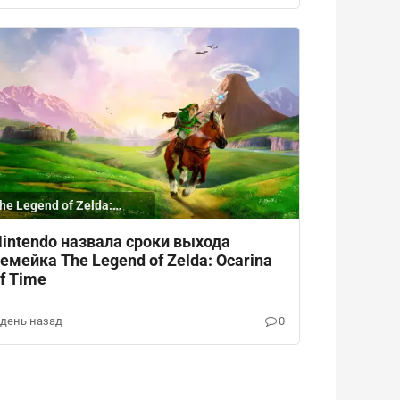
he Legend of Zelda:
carina of Time
intendo назвала сроки выхода
емейка The Legend of Zelda: Ocarina
f Time
 день назад
0