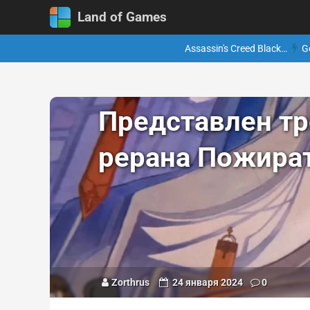
Land of Games
Assassin's Creed Black…
G
Представлен т
рерана Пожирате
Zorthrus
24 января 2024
0