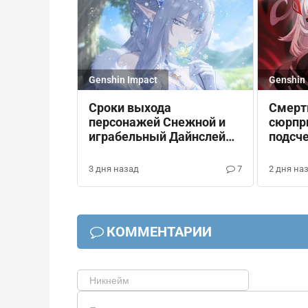
Genshin Impact
Genshin 
Смерт
Сроки выхода
сюрпри
персонажей Снежной и
подсч
играбельный Дайнслейф
патче 
в Genshin Impact
Impact
2 дня на
3 дня назад
7
КОММЕНТАРИИ