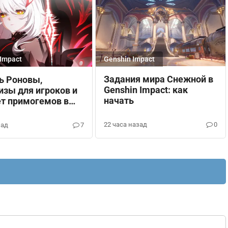
Impact
Genshin Impact
Задания мира Снежной в
ь Роновы,
Genshin Impact: как
зы для игроков и
начать
ет примогемов в
7.0 для Genshin
22 часа назад
0
зад
7