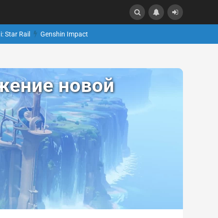
: Star Rail
Genshin Impact
жение новой