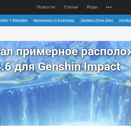
Новости
Статьи
Игры
othic 1 Remake
Neverness to Everness
Zenless Zone Zero
Honkai
зал примерное располо
.6 для Genshin Impact