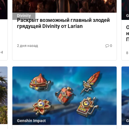
Divinity
G
Раскрыт возможный главный злодей
грядущей Divinity от Larian
О
н
П
2 дня назад
0
4
8
Genshin Impact
G