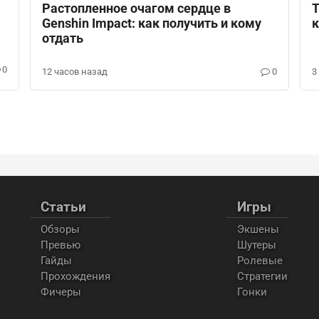
Растопленное очагом сердце в
Т
Genshin Impact: как получить и кому
к
отдать
0
12 часов назад
0
3
Статьи
Игры
Обзоры
Экшены
Превью
Шутеры
Гайды
Ролевые
Прохождения
Стратегии
Фичеры
Гонки