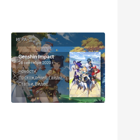
ИГРА
Genshin Impact
28 сентября 2020 г.
Новости
,
Прохождения
Гайды
,
,
Статьи
Видео
,
,
Скриншоты