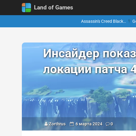
Land of Games
Assassin's Creed Black…
G
Инсайдер пока
локации патча 4
Zorthrus
6 марта 2024
0