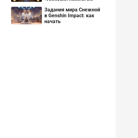
снега» про Одетту
Задания мира Снежной
в Genshin Impact: как
начать