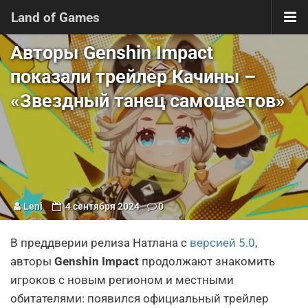
Land of Games
Авторы Genshin Impact
показали трейлер Качины –
«Звездный танец самоцветов»
Leni
4 сентября 2024
0
В преддверии релиза Натлана с
версией 5.0
,
авторы
Genshin Impact
продолжают знакомить
игроков с новым регионом и местными
обитателями: появился официальный трейлер