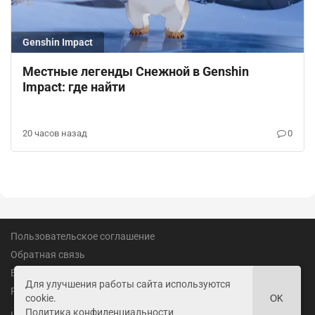
Genshin Impact
Местные легенды Снежной в Genshin
Impact: где найти
20 часов назад
0
Пользовательское соглашение
Обратная связь
Вакансии
Для улучшения работы сайта используются
Реклама
cookie.
OK
Политика конфиденциальности
18+
LandofGames.ru
©
2026