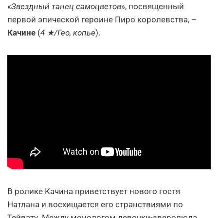
«
Звездный танец самоцветов
», посвященный
первой эпической героине Пиро королевства, –
Качине
(
4 ★/Гео, копье
).
В ролике Качина приветствует нового гостя
Натлана и восхищается его странствиями по
Тейвату. Между монологом девочки-зверолюда