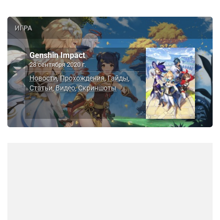
ИГРА
Genshin Impact
28 сентября 2020 г.
Новости
Прохождения
Гайды
,
,
,
Статьи
Видео
Скриншоты
,
,