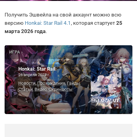
Получить Эшвейла на свой аккаунт можно всю
версию
Honkai: Star Rail 4.1
, которая стартует
25
марта 2026 года
.
ИГРА
Honkai: Star Rail
26 апреля 2023 г.
Новости
Прохождения
Гайды
,
,
,
Статьи
Видео
Скриншоты
,
,