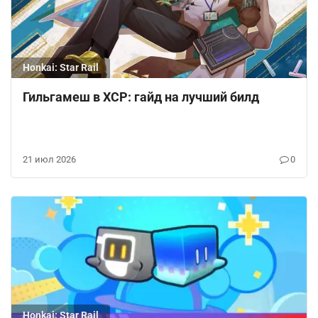
Honkai: Star Rail
Гильгамеш в ХСР: гайд на лучший билд
21 июл 2026
0
Honkai: Star Rail