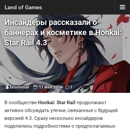
Land of Games
Инсайдеры рассказали о
баннерах и косметике в Honkai:
Star Rail 4.3
Droommar
11 мая 2026
1
В сообществе
Honkai: Star Rail
продолжают
активно обсуждать утечки, связанные с будущей
версией 4.3. Сразу несколько инсайдеров
поделились подробностями о предполагаемых