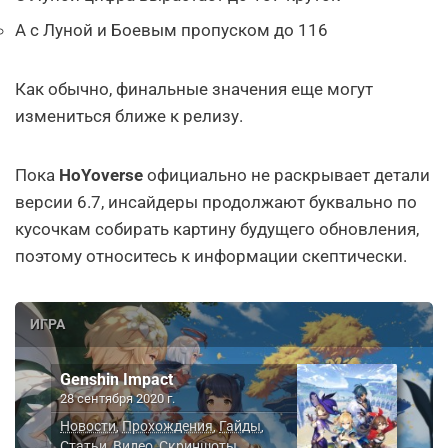
А с Луной и Боевым пропуском до 116
Как обычно, финальные значения еще могут
измениться ближе к релизу.
Пока
HoYoverse
официально не раскрывает детали
версии 6.7, инсайдеры продолжают буквально по
кусочкам собирать картину будущего обновления,
поэтому относитесь к информации скептически.
ИГРА
Genshin Impact
28 сентября 2020 г.
Новости
Прохождения
Гайды
,
,
,
Статьи
Видео
Скриншоты
,
,