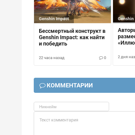
Genshin Impact
Genshin 
Авторы
Бессмертный конструкт в
разме
Genshin Impact: как найти
«Иллю
и победить
снега»
2 дня на
22 часа назад
0
КОММЕНТАРИИ