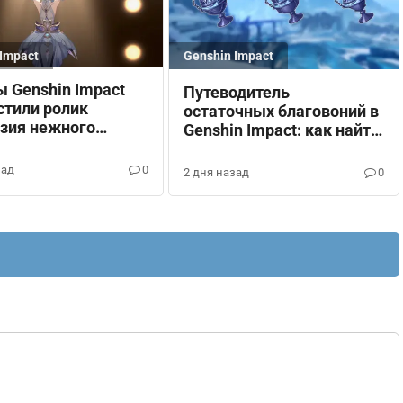
Impact
Genshin Impact
 Genshin Impact
Путеводитель
стили ролик
остаточных благовоний в
зия нежного
Genshin Impact: как найти
 про Одетту
и открыть хранилища
зад
0
2 дня назад
0