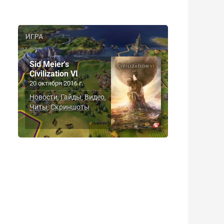
ИГРА
Sid Meier's
Civilization VI
20 октября 2016 г.
Новости
Гайды
Видео
,
,
,
Читы
Скриншоты
,