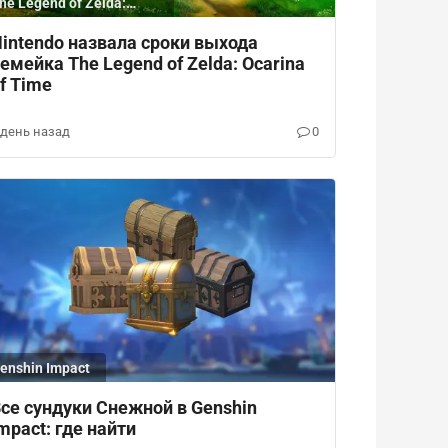
he Legend of Zelda:
carina of Time
intendo назвала сроки выхода
емейка The Legend of Zelda: Ocarina
f Time
 день назад
0
enshin Impact
се сундуки Снежной в Genshin
mpact: где найти