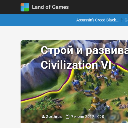
Land of Games
Assassin's Creed Black…
G
Строй и развив
Civilization VI
Zorthrus
7 июня 2017
0