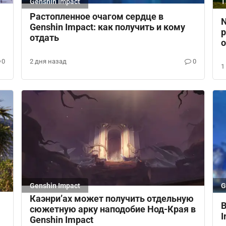
Genshin Impact
T
O
Растопленное очагом сердце в
N
Genshin Impact: как получить и кому
р
отдать
o
0
2 дня назад
0
1
Genshin Impact
G
Каэнри’ах может получить отдельную
В
сюжетную арку наподобие Нод-Края в
I
Genshin Impact