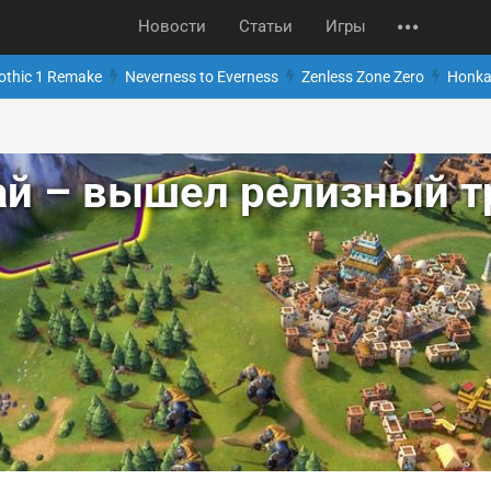
Новости
Статьи
Игры
othic 1 Remake
Neverness to Everness
Zenless Zone Zero
Honkai
ай – вышел релизный т