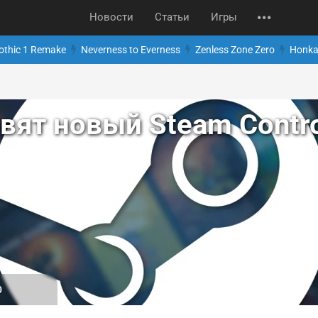
Новости
Статьи
Игры
othic 1 Remake
Neverness to Everness
Zenless Zone Zero
Honkai
овят новый Steam Contro
0