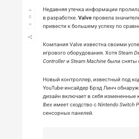
Недавняя утечка информации пролил
0
в разработке.
Valve
провела значитель
привести к большему успеху по срав
Компания Valve известна своими ус
игрового оборудования. Хотя
Steam D
Controller
и
Steam Machine
были сняты с
Новый контроллер, известный под к
YouTube-инсайдер Брэд Линч обнаруж
дизайн включает в себя измененные к
Ibex
имеет сходство с
Nintendo Switch P
сенсорных панелей.