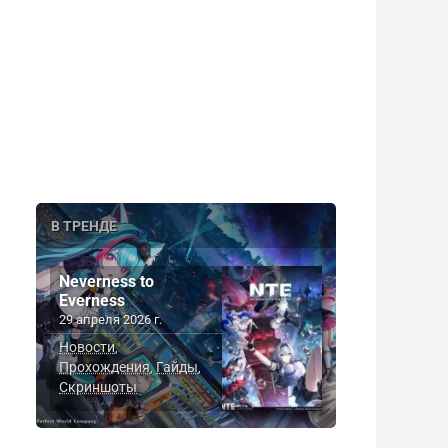
В ТРЕНДЕ
Neverness to
Everness
29 апреля 2026 г.
Новости
,
Прохождения
Гайды
,
,
Скриншоты