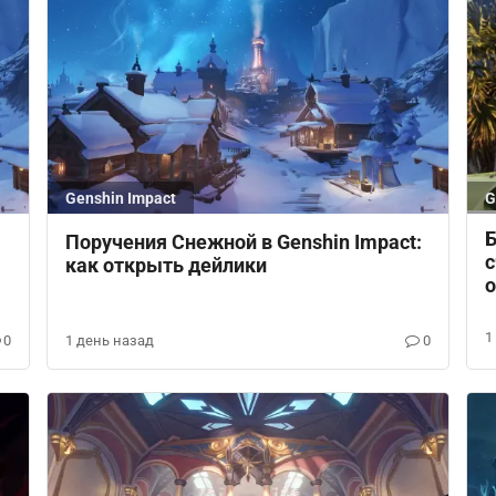
Genshin Impact
G
Б
Поручения Снежной в Genshin Impact:
с
как открыть дейлики
1
0
1 день назад
0