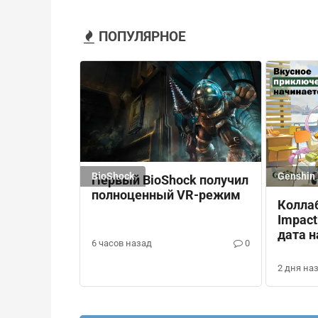
ПОПУЛЯРНОЕ
BioShock
Genshin 
Первый BioShock получил
полноценный VR-режим
Колла
Impact
дата н
6 часов назад
0
награ
2 дня на