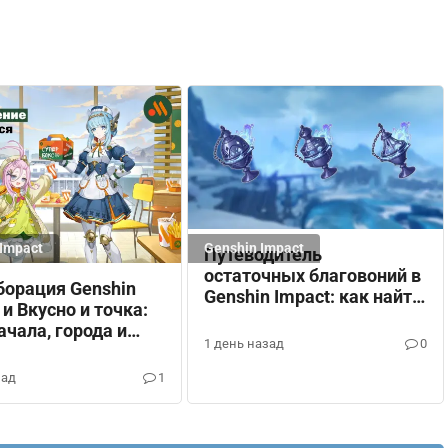
Impact
Genshin Impact
Путеводитель
остаточных благовоний в
борация Genshin
Genshin Impact: как найти
 и Вкусно и точка:
и открыть хранилища
ачала, города и
1 день назад
0
ды
зад
1