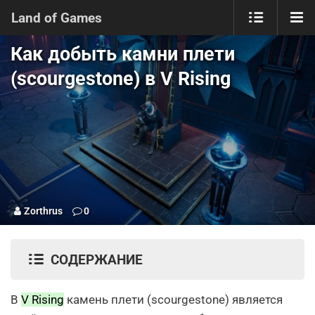
Land of Games
Как добыть камни плети
(scourgestone) в V Rising
Zorthrus
0
СОДЕРЖАНИЕ
В
V Rising
камень плети (scourgestone) является