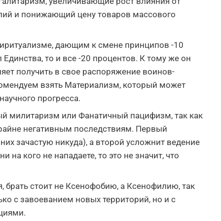
галитаризм, увеличивающие рост влияния от
пий и понижающий цену товаров массового
пиритуализме, дающим к смене принципов -10
Единства, то и все -20 процентов. К тому же он
яет получить в свое распоряжение воинов-
омендуем взять Материализм, который может
научного прогресса.
ный милитаризм или Фанатичный пацифизм, так как
 крайне негативным последствиям. Первый
 них зачастую никуда), а второй усложнит ведение
и на кого не нападаете, то это не значит, что
, брать стоит не Ксенофобию, а Ксенофилию, так
ько с завоеванием новых территорий, но и с
циями.