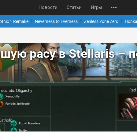
Новости
Статьи
Игры
othic 1 Remake
Neverness to Everness
Zenless Zone Zero
Honkai
шую расу в Stellaris –