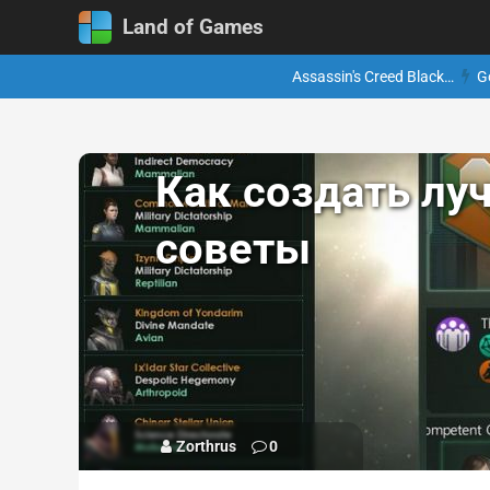
Land of Games
Assassin's Creed Black…
G
Как создать луч
советы
Zorthrus
0