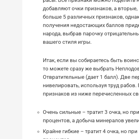
расы. Все признаки можно поделить 
добавляют очки признаков, а вторые, н
больше 5 различных признаков, однако
получения недостающих баллов придет
народа, выбрав парочку отрицательны
вашего стиля игры.
Итак, если вы собираетесь быть вои
то можете сразу же выбрать Неплодови
Отвратительные (дает 1 балл). Две п
нивелировать, используя труд рабов.
признаков из ниже перечисленных св
Очень сильные – тратит 3 очка, но пр
процентов, а добыча минералов увели
Крайне гибкие – тратит 4 очка, но пр