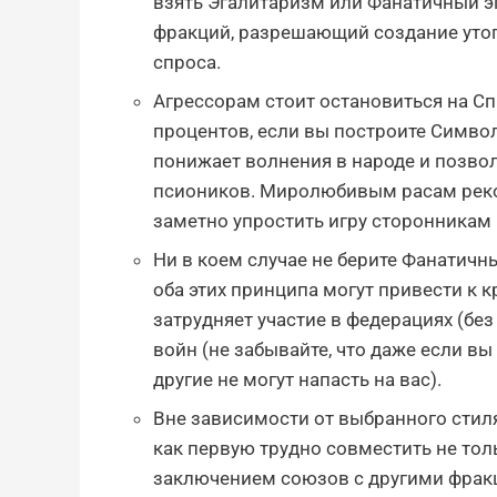
взять Эгалитаризм или Фанатичный э
фракций, разрешающий создание уто
спроса.
Агрессорам стоит остановиться на С
процентов, если вы построите Символ 
понижает волнения в народе и позвол
псиоников. Миролюбивым расам рек
заметно упростить игру сторонникам 
Ни в коем случае не берите Фанатич
оба этих принципа могут привести к
затрудняет участие в федерациях (без
войн (не забывайте, что даже если вы н
другие не могут напасть на вас).
Вне зависимости от выбранного стиля
как первую трудно совместить не тол
заключением союзов с другими фрак