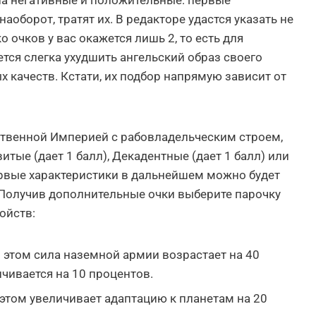
на негативные и положительные: первые
аоборот, тратят их. В редакторе удастся указать не
 очков у вас окажется лишь 2, то есть для
ся слегка ухудшить ангельский образ своего
х качеств. Кстати, их подбор напрямую зависит от
нственной Империей с рабовладельческим строем,
тые (дает 1 балл), Декадентные (дает 1 балл) или
ервые характеристики в дальнейшем можно будет
 Получив дополнительные очки выберите парочку
ойств:
и этом сила наземной армии возрастает на 40
чивается на 10 процентов.
и этом увеличивает адаптацию к планетам на 20