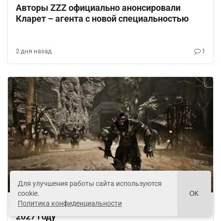
Авторы ZZZ официально анонсировали
Кларет – агента с новой специальностью
2 дня назад
1
Для улучшения работы сайта используются
Gothic 2
cookie.
OK
Политика конфиденциальности
Ремейк Gothic 2 могут анонсировать уже в
2027 году