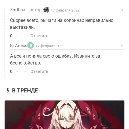
Zorthrus
[автор]
17 февраля 2022
Скорее всего, рычаги на колоннах неправильно
выставили.
0
|
Ответить
Bj Алекс
B
17 февраля 2022
А все я поняла свою ошибку. Извините за
беспокойство.
0
|
Ответить
В ТРЕНДЕ