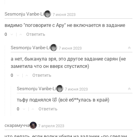
Sesmonju Vanbe-Li
7 июня 2023
видимо "поговорите с Ару" не включается в задание
0
|
Ответить
Sesmonju Vanbe-Li
7 июня 2023
а нет, быканула зря, это другое задание сарян (не
заметила что он вверх спустился)
0
|
Ответить
Sesmonju Vanbe-Li
7 июня 2023
тьфу поднялся 🤣 (всё еб**улась в край)
0
|
Ответить
скарамучча
7 апреля 2023
что делать, если волки убили на задании «по следам