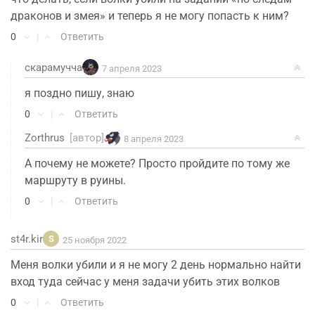
драконов и змея» и теперь я не могу попасть к ним?
0
|
Ответить
скарамучча
7 апреля 2023
я поздно пишу, знаю
0
|
Ответить
Zorthrus
[автор]
8 апреля 2023
А почему не можете? Просто пройдите по тому же
маршруту в руины.
0
|
Ответить
st4r.kir
S
25 ноября 2022
Меня волки убили и я не могу 2 день нормально найти
вход туда сейчас у меня задачи убить этих волков
0
|
Ответить