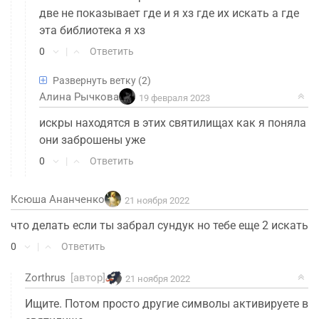
две не показывает где и я хз где их искать а где
эта библиотека я хз
0
|
Ответить
Развернуть ветку
(2)
Zorthrus
[автор]
20 февраля 2023
Алина Рычкова
19 февраля 2023
Название квеста напишите? Если речь идет о
искры находятся в этих святилищах как я поняла
цепочке «От заката до рассвета в Бякуякоку»,
они заброшены уже
то в гайде дана ссылка на нее. Там указаны
квесты, где нужно фрагменты искать. Просто
0
|
Ответить
посмотрите их прохождения.
0
|
Ответить
Ксюша Ананченко
21 ноября 2022
что делать если ты забрал сундук но тебе еще 2 искать
Алина Рычкова
25 февраля 2023
0
|
Ответить
спасибо большое
0
|
Ответить
Zorthrus
[автор]
21 ноября 2022
Ищите. Потом просто другие символы активируете в