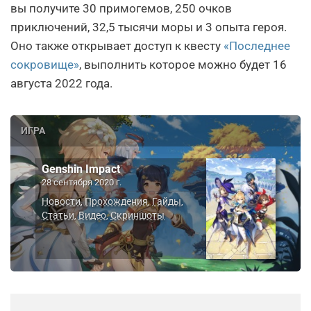
вы получите 30 примогемов, 250 очков
приключений, 32,5 тысячи моры и 3 опыта героя.
Оно также открывает доступ к квесту
«Последнее
сокровище»
, выполнить которое можно будет 16
августа 2022 года.
ИГРА
Genshin Impact
28 сентября 2020 г.
Новости
Прохождения
Гайды
,
,
,
Статьи
Видео
Скриншоты
,
,