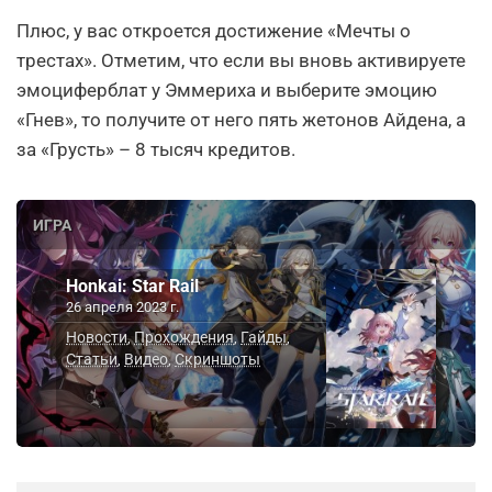
Плюс, у вас откроется достижение «Мечты о
трестах». Отметим, что если вы вновь активируете
эмоциферблат у Эммериха и выберите эмоцию
«Гнев», то получите от него пять жетонов Айдена, а
за «Грусть» – 8 тысяч кредитов.
ИГРА
Honkai: Star Rail
26 апреля 2023 г.
Новости
Прохождения
Гайды
,
,
,
Статьи
Видео
Скриншоты
,
,