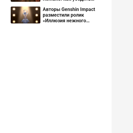
Лареса принять вас
Авторы Genshin Impact
разместили ролик
«Иллюзия нежного
снега» про Одетту