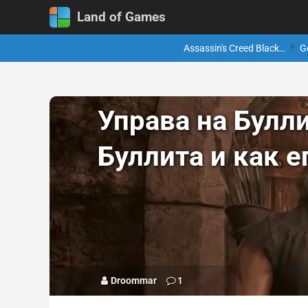
Land of Games
Assassin's Creed Black…
G
Управа на Булли
Буллита и как е
Droommar
1