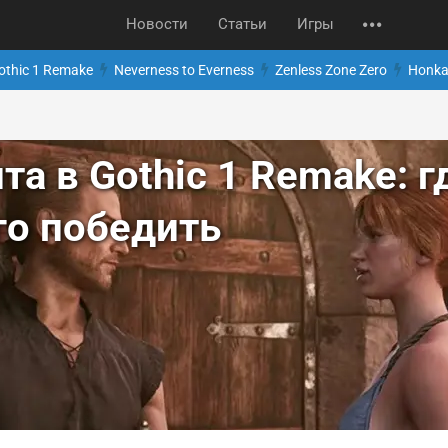
Новости
Статьи
Игры
othic 1 Remake
Neverness to Everness
Zenless Zone Zero
Honkai
та в Gothic 1 Remake: г
го победить