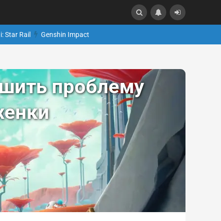
: Star Rail
Genshin Impact
решить проблему
хенки