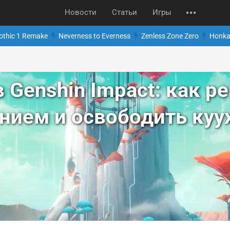
Новости
Статьи
Игры
othic 1 Remake
Neverness to Everness
Zenless Zone Zero
Honkai
в Genshin Impact: как 
нием и освободить куу