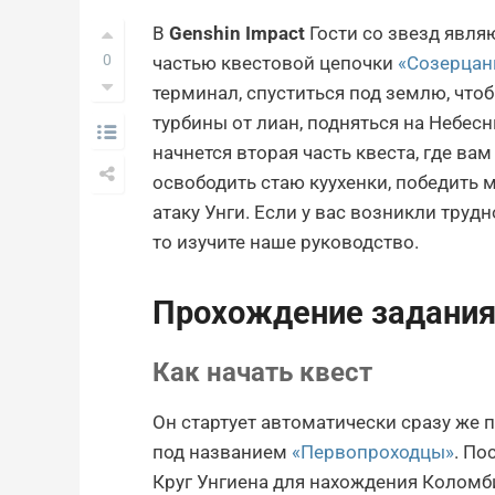
В
Genshin Impact
Гости со звезд явля
0
частью квестовой цепочки
«Созерцан
терминал, спуститься под землю, что
турбины от лиан, подняться на Небес
начнется вторая часть квеста, где ва
освободить стаю куухенки, победить 
атаку Унги. Если у вас возникли труд
то изучите наше руководство.
Прохождение задания 
Как начать квест
Он стартует автоматически сразу же
под названием
«Первопроходцы»
. По
Круг Унгиена для нахождения Коломби