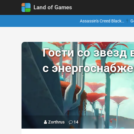
Land of Games
Assassin's Creed Black…
G
Гости со звезд 
с энергоснабже
Zorthrus
14