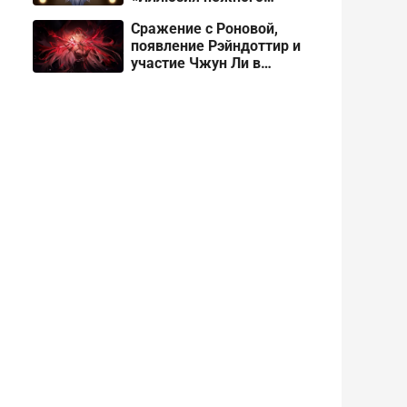
снега» про Одетту
Сражение с Роновой,
появление Рэйндоттир и
участие Чжун Ли в
сюжете Снежной в
Genshin Impact