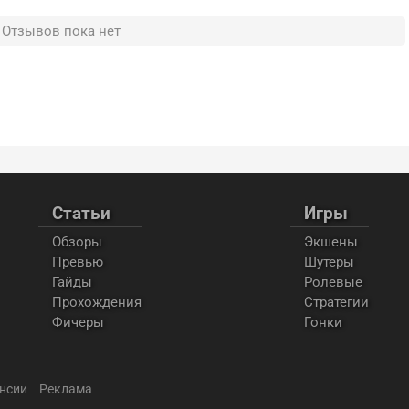
Отзывов пока нет
Статьи
Игры
Обзоры
Экшены
Превью
Шутеры
Гайды
Ролевые
Прохождения
Стратегии
Фичеры
Гонки
нсии
Реклама