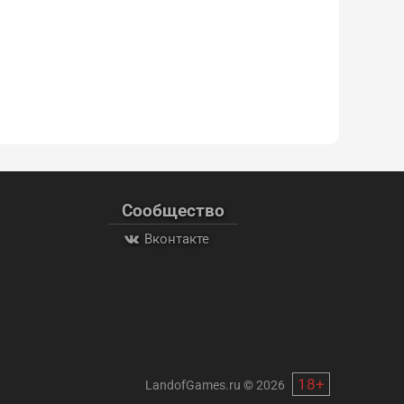
Сообщество
Вконтакте
18+
LandofGames.ru
©
2026