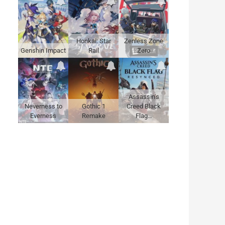
Honkai: Star
Zenless Zone
Genshin Impact
Rail
Zero
Assassin's
Neverness to
Gothic 1
Creed Black
Everness
Remake
Flag…