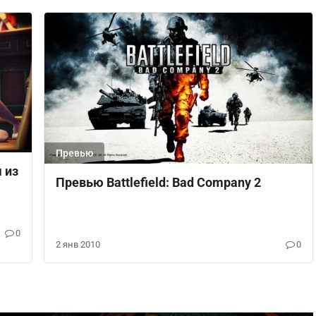
Превью
 из
Превью Battlefield: Bad Company 2
0
2 янв 2010
0