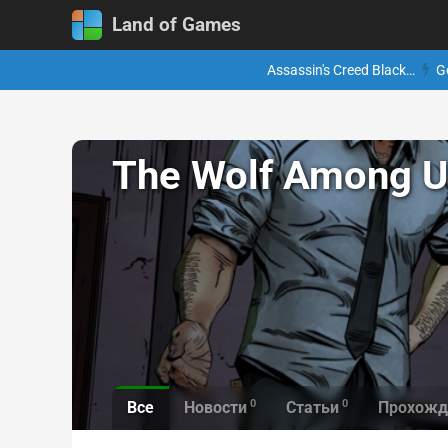
Land of Games
Assassin's Creed Black…
G
The Wolf Among U
0
0
Все
Новости
Статьи
Прохожд