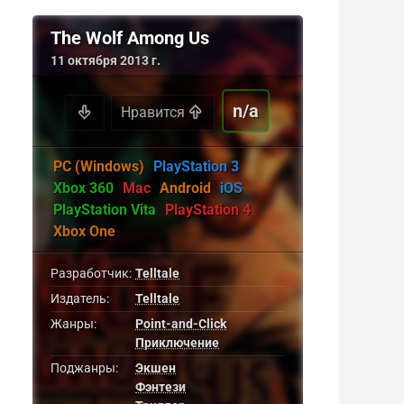
The Wolf Among Us
11 октября 2013 г.
n/a
Нравится
PC (Windows)
PlayStation 3
Xbox 360
Mac
Android
iOS
PlayStation Vita
PlayStation 4
Xbox One
Разработчик:
Telltale
Издатель:
Telltale
Жанры:
Point-and-Click
Приключение
Поджанры:
Экшен
Фэнтези