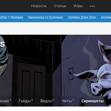
Новости
Статьи
Игры
othic 1 Remake
Neverness to Everness
Zenless Zone Zero
Honkai
s
0
0
0
0
Скриншоты
ения
Гайды
Видео
Читы