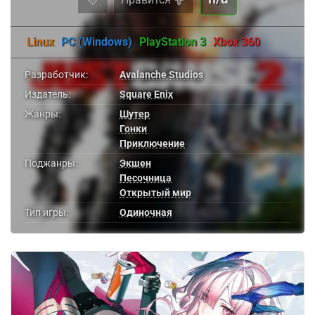
Linux
PC (Windows)
PlayStation 3
Xbox 360
Разработчик:
Avalanche Studios
Издатель:
Square Enix
Жанры:
Шутер
Гонки
Приключение
Поджанры:
Экшен
Песочница
Открытый мир
Тип игры:
Одиночная