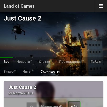
Land of Games
Just Cause 2
0
0
0
0
Все
Новости
Статьи
Прохождения
Гайды
0
0
Видео
Читы
Скриншоты
Just Cause 2
23 марта 2010 г.
n/a
Нравится