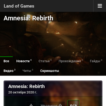
Land of Games
Amnesia: Rebirth
4
0
0
0
Все
Новости
Статьи
Прохождения
Гайды
3
0
Видео
Читы
Скриншоты
Amnesia: Rebirth
20 октября 2020 г.
n/a
Нравится