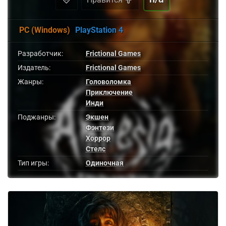
PC (Windows)
PlayStation 4
Разработчик:
Frictional Games
Издатель:
Frictional Games
Жанры:
Головоломка
Приключение
Инди
Поджанры:
Экшен
Фэнтези
Хоррор
Стелс
Тип игры:
Одиночная