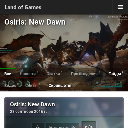
Land of Games
Osiris: New Dawn
0
0
0
9
Все
Новости
Статьи
Прохождения
Гайды
0
0
Видео
Читы
Скриншоты
Osiris: New Dawn
28 сентября 2016 г.
n/a
Нравится