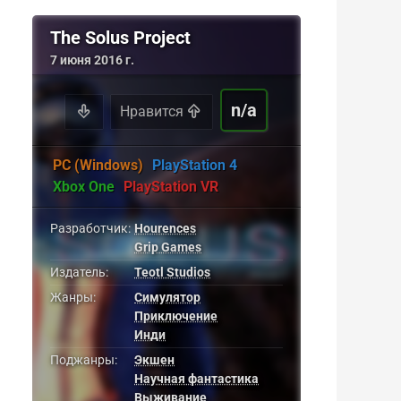
The Solus Project
7 июня 2016 г.
n/a
Нравится
PC (Windows)
PlayStation 4
Xbox One
PlayStation VR
Разработчик:
Hourences
Grip Games
Издатель:
Teotl Studios
Жанры:
Симулятор
Приключение
Инди
Поджанры:
Экшен
Научная фантастика
Выживание