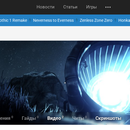
Новости
Статьи
Игры
othic 1 Remake
Neverness to Everness
Zenless Zone Zero
Honkai
0
0
2
0
Скриншоты
ения
Гайды
Видео
Читы