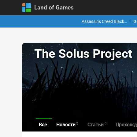
Land of Games
Assassin's Creed Black…
G
The Solus Project
3
0
Все
Новости
Статьи
Прохожд