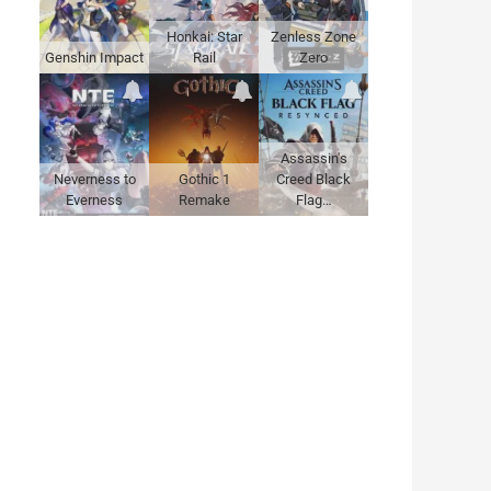
Honkai: Star
Zenless Zone
Genshin Impact
Rail
Zero
Assassin's
Neverness to
Gothic 1
Creed Black
Everness
Remake
Flag…