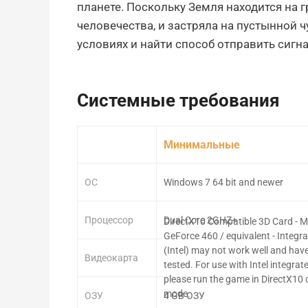
планете. Поскольку Земля находится на 
человечества, и застряла на пустынной 
условиях и найти способ отправить сигн
Системные требования
Минимальные
ОС
Windows 7 64 bit and newer
Процессор
Dual Core 2GHZ+
DirectX10 Compatible 3D Card - 
GeForce 460 / equivalent - Integr
(Intel) may not work well and hav
Видеокарта
tested. For use with Intel integra
please run the game in DirectX10 
mode.
ОЗУ
4 GB ОЗУ