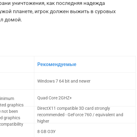
грани уничтожения, как последняя надежда
чужой планете, игрок должен выжить в суровых
ал домой.
Рекомендуемые
Windows 7 64 bit and newer
Quad Core 2GHZ+
Minimum
ated graphics
DirectX11 compatible 3D card strongly
e not been
recommended - GeForce 760 / equivalent and
ted graphics
higher
compatibility
8 GB ОЗУ