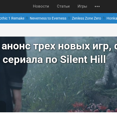
Новости
Статьи
Игры
othic 1 Remake
Neverness to Everness
Zenless Zone Zero
Honkai
 анонс трех новых игр,
сериала по Silent Hill