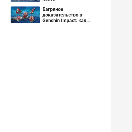
Багряное
доказательство в
Genshin Impact: как
получить и кому отдать