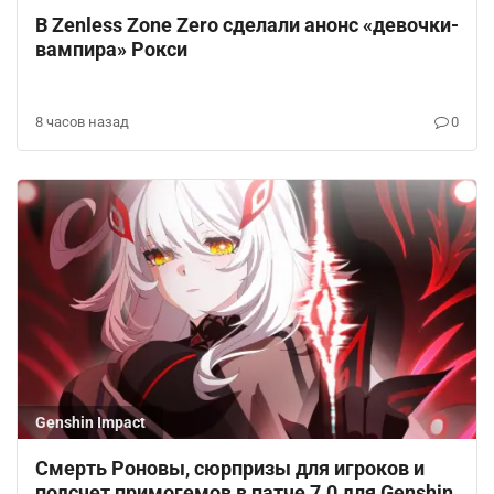
В Zenless Zone Zero сделали анонс «девочки-
вампира» Рокси
8 часов назад
0
Genshin Impact
Смерть Роновы, сюрпризы для игроков и
подсчет примогемов в патче 7.0 для Genshin