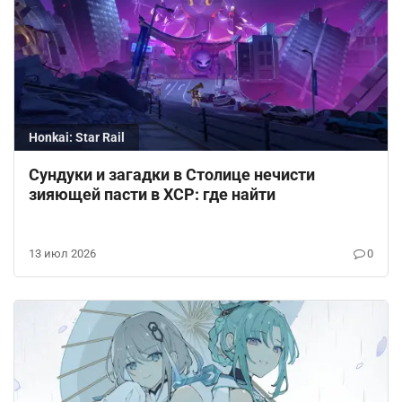
простенький навык. Однако при активации ульты
героиня садится в огромный мех и становится
Сэмом. В этом режиме она получает усиленное
умение, наносящее огромный урон. У нее также
возникает полоска действий, после снижения
которой Светлячок выходит из робота.
Honkai: Star Rail
Сундуки и загадки в Столице нечисти
зияющей пасти в ХСР: где найти
13 июл 2026
0