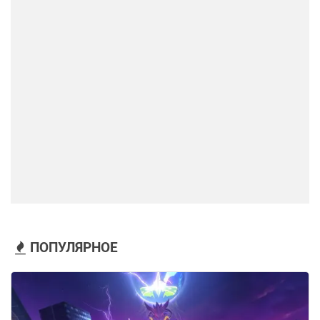
ПОПУЛЯРНОЕ
Информатор 叽米~ расписал ее кит более
подробно. По его словам, в форме Светлячка
персонаж наносит обычные удары и использует