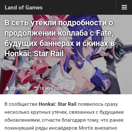
Land of Games
В сеть утекли подробности о
продолжении коллаба с Fate,
будущих баннерах и скинах в
Honkai: Star Rail
Droommar
18 мая 2026
4
В сообществе
Honkai: Star Rail
появилось сразу
несколько крупных утечек, связанных с будущими
обновлениями, отчасти благодаря тому, что ранее
покинувший ряды инсайдеров Mortis внезапно