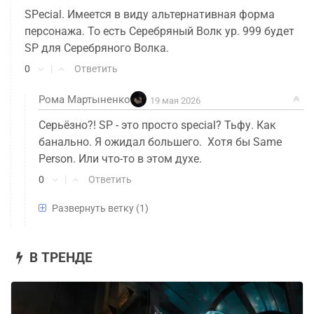
SPecial. Имеется в виду альтернативная форма
персонажа. То есть Серебряный Волк ур. 999 будет
SP для Серебряного Волка.
0
|
Ответить
Рома Мартыненко
19 мая 2026
Серьёзно?! SP - это просто special? Тьфу. Как
банально. Я ожидал большего. Хотя бы Same
Person. Или что-то в этом духе.
0
|
Ответить
Развернуть ветку
(1)
Zorthrus
19 мая 2026
Ну, по крайне мере так на Реддите пишут. Мне
тоже показалось это немного странным.
В ТРЕНДЕ
0
|
Ответить