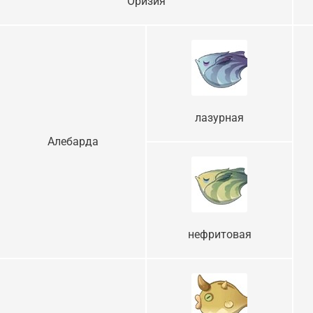
Оризия
лазурная
Алебарда
нефритовая