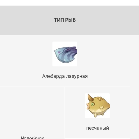
ТИП РЫБ
Алебарда лазурная
песчаный
Иглобрюх