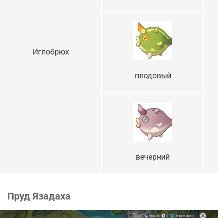
Иглобрюх
плодовый
вечерний
Пруд Язадаха