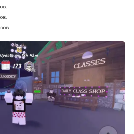
ов.
ов.
сов.