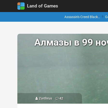
Land of Games
Assassin's Creed Black…
G
Алмазы в 99 ноч
Zorthrus
42