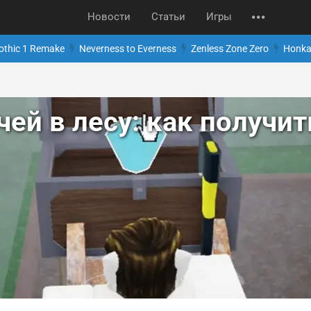
Новости
Статьи
Игры
othic 1 Remake
Neverness to Everness
Zenless Zone Zero
Honkai
ей в лесу: как получит